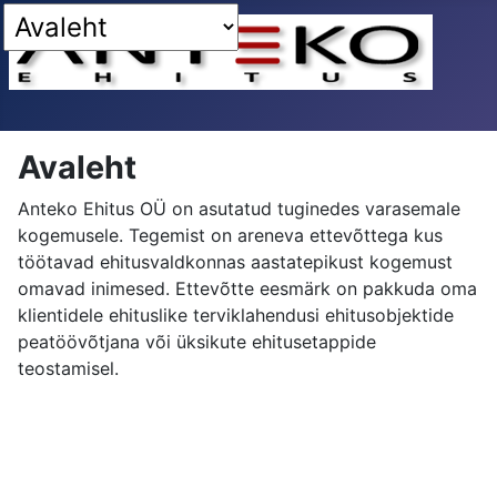
Avaleht
Anteko Ehitus OÜ on asutatud tuginedes varasemale
kogemusele. Tegemist on areneva ettevõttega kus
töötavad ehitusvaldkonnas aastatepikust kogemust
omavad inimesed. Ettevõtte eesmärk on pakkuda oma
klientidele ehituslike terviklahendusi ehitusobjektide
peatöövõtjana või üksikute ehitusetappide
teostamisel.