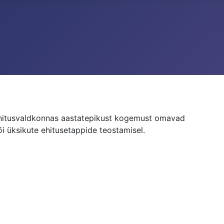
ehitusvaldkonnas aastatepikust kogemust omavad
i üksikute ehitusetappide teostamisel.