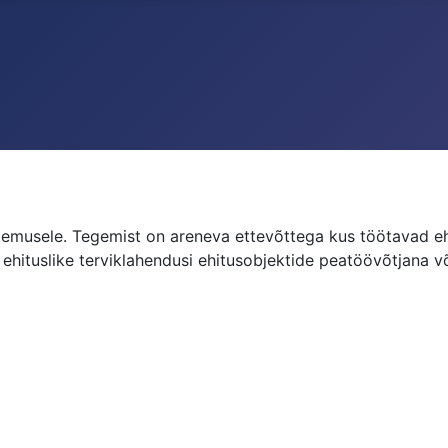
gemusele. Tegemist on areneva ettevõttega kus töötavad 
hituslike terviklahendusi ehitusobjektide peatöövõtjana võ