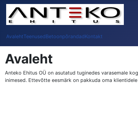
Avaleht
Teenused
Betoonpõrandad
Kontakt
Avaleht
Anteko Ehitus OÜ on asutatud tuginedes varasemale ko
inimesed. Ettevõtte eesmärk on pakkuda oma klientidele e