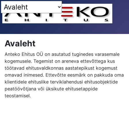
Avaleht
Anteko Ehitus OÜ on asutatud tuginedes varasemale
kogemusele. Tegemist on areneva ettevõttega kus
töötavad ehitusvaldkonnas aastatepikust kogemust
omavad inimesed. Ettevõtte eesmärk on pakkuda oma
klientidele ehituslike terviklahendusi ehitusobjektide
peatöövõtjana või üksikute ehitusetappide
teostamisel.