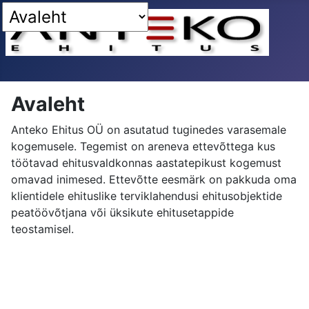
Avaleht
Anteko Ehitus OÜ on asutatud tuginedes varasemale
kogemusele. Tegemist on areneva ettevõttega kus
töötavad ehitusvaldkonnas aastatepikust kogemust
omavad inimesed. Ettevõtte eesmärk on pakkuda oma
klientidele ehituslike terviklahendusi ehitusobjektide
peatöövõtjana või üksikute ehitusetappide
teostamisel.