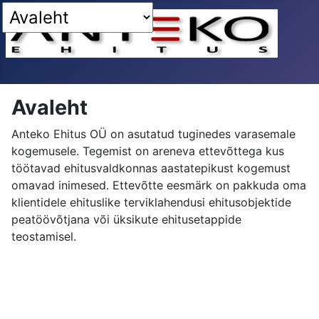
Avaleht
Anteko Ehitus OÜ on asutatud tuginedes varasemale
kogemusele. Tegemist on areneva ettevõttega kus
töötavad ehitusvaldkonnas aastatepikust kogemust
omavad inimesed. Ettevõtte eesmärk on pakkuda oma
klientidele ehituslike terviklahendusi ehitusobjektide
peatöövõtjana või üksikute ehitusetappide
teostamisel.