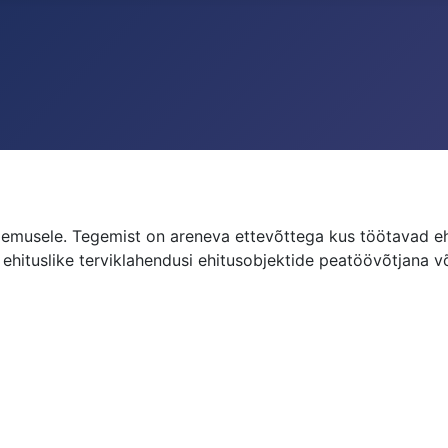
gemusele. Tegemist on areneva ettevõttega kus töötavad 
hituslike terviklahendusi ehitusobjektide peatöövõtjana võ