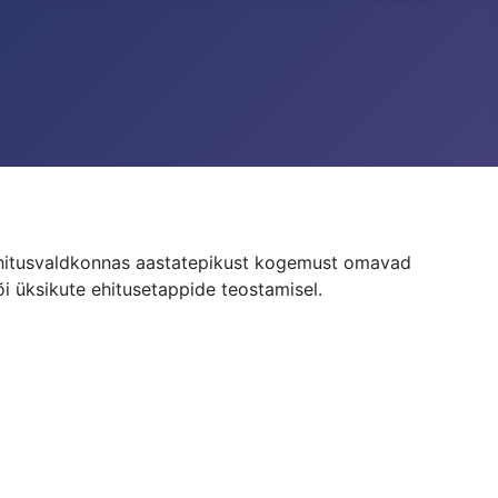
ehitusvaldkonnas aastatepikust kogemust omavad
i üksikute ehitusetappide teostamisel.