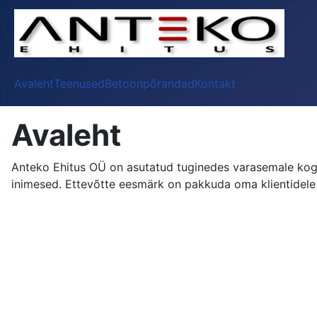
Avaleht
Teenused
Betoonpõrandad
Kontakt
Avaleht
Anteko Ehitus OÜ on asutatud tuginedes varasemale ko
inimesed. Ettevõtte eesmärk on pakkuda oma klientidele e