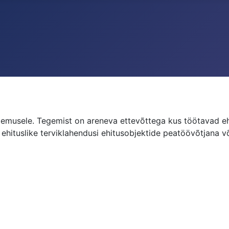
gemusele. Tegemist on areneva ettevõttega kus töötavad 
hituslike terviklahendusi ehitusobjektide peatöövõtjana võ