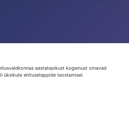
ehitusvaldkonnas aastatepikust kogemust omavad
i üksikute ehitusetappide teostamisel.