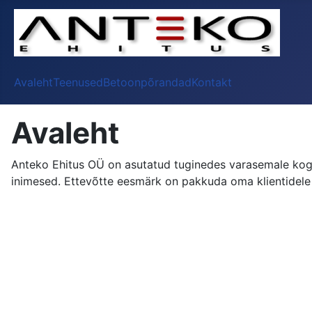
Avaleht
Teenused
Betoonpõrandad
Kontakt
Avaleht
Anteko Ehitus OÜ on asutatud tuginedes varasemale ko
inimesed. Ettevõtte eesmärk on pakkuda oma klientidele e