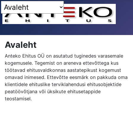
Avaleht
Anteko Ehitus OÜ on asutatud tuginedes varasemale
kogemusele. Tegemist on areneva ettevõttega kus
töötavad ehitusvaldkonnas aastatepikust kogemust
omavad inimesed. Ettevõtte eesmärk on pakkuda oma
klientidele ehituslike terviklahendusi ehitusobjektide
peatöövõtjana või üksikute ehitusetappide
teostamisel.