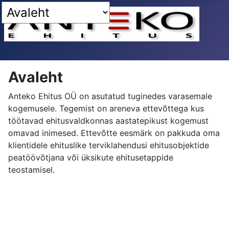
Avaleht
Anteko Ehitus OÜ on asutatud tuginedes varasemale
kogemusele. Tegemist on areneva ettevõttega kus
töötavad ehitusvaldkonnas aastatepikust kogemust
omavad inimesed. Ettevõtte eesmärk on pakkuda oma
klientidele ehituslike terviklahendusi ehitusobjektide
peatöövõtjana või üksikute ehitusetappide
teostamisel.